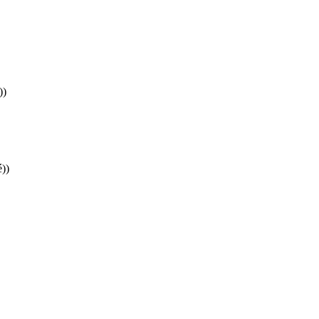
))
))