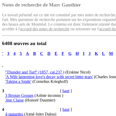
Notes de recherche de Marc Gauthier
Le travail présenté sur ce site est constitué par mes notes de recherche
l'art. Mes questions de recherche portaient sur les expositions organ
des beaux-arts de Montréal. Le contenu est donc fortement orienté dans 
accéder à l'
accueil des notes de recherche
ou retourner sur l'
accueil du
6408 œuvres au total
'
3
4
5
A
B
C
D
E
F
G
H
I
J
K
L
M
'
''Thunder and Turf'' (1857, cat.237 )
(Erskine Nicol)
'A Wife lamenting love's decay with secret bitter tears'
(Charles Jon
'Taking a Smile'
(Cornelius Krieghoff)
3
[
haut
]
3 Bronze Groups
(Artiste inconnu )
3me Classe
(Honoré Daumier)
4
[
haut
]
4 statuettes
(Aimé-Jules Dalou)