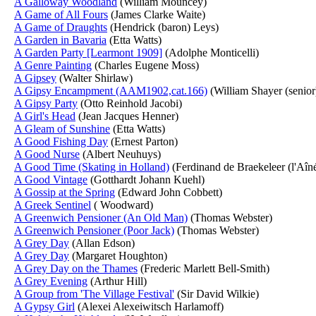
A Galloway Woodland
(William Mouncey)
A Game of All Fours
(James Clarke Waite)
A Game of Draughts
(Hendrick (baron) Leys)
A Garden in Bavaria
(Etta Watts)
A Garden Party [Learmont 1909]
(Adolphe Monticelli)
A Genre Painting
(Charles Eugene Moss)
A Gipsey
(Walter Shirlaw)
A Gipsy Encampment (AAM1902,cat.166)
(William Shayer (senior
A Gipsy Party
(Otto Reinhold Jacobi)
A Girl's Head
(Jean Jacques Henner)
A Gleam of Sunshine
(Etta Watts)
A Good Fishing Day
(Ernest Parton)
A Good Nurse
(Albert Neuhuys)
A Good Time (Skating in Holland)
(Ferdinand de Braekeleer (l'Aîné
A Good Vintage
(Gotthardt Johann Kuehl)
A Gossip at the Spring
(Edward John Cobbett)
A Greek Sentinel
( Woodward)
A Greenwich Pensioner (An Old Man)
(Thomas Webster)
A Greenwich Pensioner (Poor Jack)
(Thomas Webster)
A Grey Day
(Allan Edson)
A Grey Day
(Margaret Houghton)
A Grey Day on the Thames
(Frederic Marlett Bell-Smith)
A Grey Evening
(Arthur Hill)
A Group from 'The Village Festival'
(Sir David Wilkie)
A Gypsy Girl
(Alexei Alexeiwitsch Harlamoff)