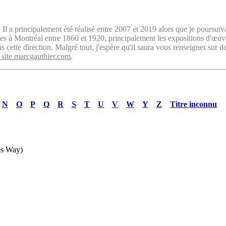
. Il a principalement été réalisé entre 2007 et 2019 alors que je poursuiv
isées à Montréal entre 1860 et 1920, principalement les expositions d'œu
cette direction. Malgré tout, j'espère qu'il saura vous renseigner sur d
 site marcgauthier.com
.
N
O
P
Q
R
S
T
U
V
W
Y
Z
Titre inconnu
es Way)