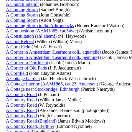
A Church Interior
(Johannes Bosboom)
A Coming Storm
(Samuel Bough)
A Coming Storm
(John Constable)
A Coming Storm
(Adolf Vogt)
A Coming Storm in the Adirondacks
(Homer Ransford Watson)
A Composition (AAM1865, cat.54wc)
(Artiste inconnu )
A Consultation (ah! ahem!)
(M. Haywood)
A Cool Retreat
(Willem (William) Maris)
A Corn Field
(John A. Fraser)
A Corner in Amsterdam (Learmont coll., aquarelle)
(Jacob (James) 
A Corner in Amsterdam (Learmont coll., peinture)
(Jacob (James) M
A Corner in Dordrecht
(Jacob (James) Maris)
A Corner of Old Paris
(J. F. Jacquemart)
A Cornfield
(John Clayton Adams)
A Cottage Garden
(Jan Hendrick Weissenbruch)
A Cottage Interior (AAM1865, cat.23, Anderson)
(George Anderso
A Cottage near Stockbridge, Edinburgh
(Patrick Nasmyth)
A Country Road
(J. Pelham)
A Country Road
(William James Muller)
A Country Road
(W. Reynolds)
A Country Road
(Alexander Henderson (photographe))
A Country Road
(Hugh Cameron)
A Country Road (England)
(James Edwin Meadows)
A Country Road, Berthier
(Edmond Dyonnet)
A Courtyard
(Camille Corot)