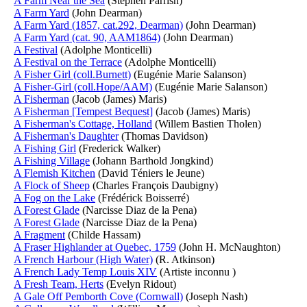
A Farm Near the Sea
(Stephen Parrish)
A Farm Yard
(John Dearman)
A Farm Yard (1857, cat.292, Dearman)
(John Dearman)
A Farm Yard (cat. 90, AAM1864)
(John Dearman)
A Festival
(Adolphe Monticelli)
A Festival on the Terrace
(Adolphe Monticelli)
A Fisher Girl (coll.Burnett)
(Eugénie Marie Salanson)
A Fisher-Girl (coll.Hope/AAM)
(Eugénie Marie Salanson)
A Fisherman
(Jacob (James) Maris)
A Fisherman [Tempest Bequest]
(Jacob (James) Maris)
A Fisherman's Cottage, Holland
(Willem Bastien Tholen)
A Fisherman's Daughter
(Thomas Davidson)
A Fishing Girl
(Frederick Walker)
A Fishing Village
(Johann Barthold Jongkind)
A Flemish Kitchen
(David Téniers le Jeune)
A Flock of Sheep
(Charles François Daubigny)
A Fog on the Lake
(Frédérick Boisserré)
A Forest Glade
(Narcisse Diaz de la Pena)
A Forest Glade
(Narcisse Diaz de la Pena)
A Fragment
(Childe Hassam)
A Fraser Highlander at Quebec, 1759
(John H. McNaughton)
A French Harbour (High Water)
(R. Atkinson)
A French Lady Temp Louis XIV
(Artiste inconnu )
A Fresh Team, Herts
(Evelyn Ridout)
A Gale Off Pemborth Cove (Cornwall)
(Joseph Nash)