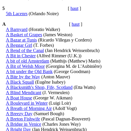
5
[
haut
]
5th Lacenrs
(Orlando Noire)
A
[
haut
]
A Barnyard
(Horatio Walker)
A Basket of Grapes
(James Weston)
A Bazar at Tunis
(Ricardo Villegas y Cordero)
A Beggar Girl
(T. Forbes)
A Bend of the Canal
(Jan Hendrick Weissenbruch)
A Bit in Chester
(Alfred Rimmer (U.K.))
A bit of old Amsterdam
(Matthijs (Matthew) Maris)
A Bit of Welsh Moor
(Georgina M. de L'Aubinière)
A bit under the Old Bank
(George Goodman)
A Bite by the Way
(Anton Mauve)
A Black Squall
(Eugène Isabey)
A Blacksmith's Shop, Fife, Scotland
(Etta Watts)
A Blind Mendicant
(J. Vermeulen)
A Boat House
(George W. Aikman)
A Boulevard in Winter
(Luigi Loir)
A Breath of Morning Air
(Adolf Vogt)
A Breezy Day
(Samuel Bough)
A Breton Fishwife
(Pascal Dagnan-Bouveret)
A Bridge in Venice
(Charles Jones Way)
A Bright Day
(Jan Hendrick Weissenbruch)