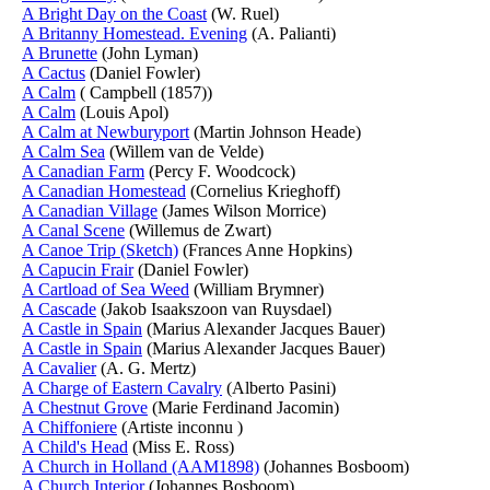
A Bright Day on the Coast
(W. Ruel)
A Britanny Homestead. Evening
(A. Palianti)
A Brunette
(John Lyman)
A Cactus
(Daniel Fowler)
A Calm
( Campbell (1857))
A Calm
(Louis Apol)
A Calm at Newburyport
(Martin Johnson Heade)
A Calm Sea
(Willem van de Velde)
A Canadian Farm
(Percy F. Woodcock)
A Canadian Homestead
(Cornelius Krieghoff)
A Canadian Village
(James Wilson Morrice)
A Canal Scene
(Willemus de Zwart)
A Canoe Trip (Sketch)
(Frances Anne Hopkins)
A Capucin Frair
(Daniel Fowler)
A Cartload of Sea Weed
(William Brymner)
A Cascade
(Jakob Isaakszoon van Ruysdael)
A Castle in Spain
(Marius Alexander Jacques Bauer)
A Castle in Spain
(Marius Alexander Jacques Bauer)
A Cavalier
(A. G. Mertz)
A Charge of Eastern Cavalry
(Alberto Pasini)
A Chestnut Grove
(Marie Ferdinand Jacomin)
A Chiffoniere
(Artiste inconnu )
A Child's Head
(Miss E. Ross)
A Church in Holland (AAM1898)
(Johannes Bosboom)
A Church Interior
(Johannes Bosboom)