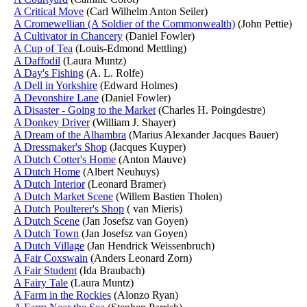
A Critical Move
(Carl Wilhelm Anton Seiler)
A Cromewellian (A Soldier of the Commonwealth)
(John Pettie)
A Cultivator in Chancery
(Daniel Fowler)
A Cup of Tea
(Louis-Edmond Mettling)
A Daffodil
(Laura Muntz)
A Day's Fishing
(A. L. Rolfe)
A Dell in Yorkshire
(Edward Holmes)
A Devonshire Lane
(Daniel Fowler)
A Disaster - Going to the Market
(Charles H. Poingdestre)
A Donkey Driver
(William J. Shayer)
A Dream of the Alhambra
(Marius Alexander Jacques Bauer)
A Dressmaker's Shop
(Jacques Kuyper)
A Dutch Cotter's Home
(Anton Mauve)
A Dutch Home
(Albert Neuhuys)
A Dutch Interior
(Leonard Bramer)
A Dutch Market Scene
(Willem Bastien Tholen)
A Dutch Poulterer's Shop
( van Mieris)
A Dutch Scene
(Jan Josefsz van Goyen)
A Dutch Town
(Jan Josefsz van Goyen)
A Dutch Village
(Jan Hendrick Weissenbruch)
A Fair Coxswain
(Anders Leonard Zorn)
A Fair Student
(Ida Braubach)
A Fairy Tale
(Laura Muntz)
A Farm in the Rockies
(Alonzo Ryan)