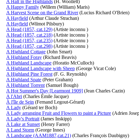
A Halt in the Highlands
(H. Woollett)
A Happy Family
(Willem (William) Maris)
A Harvest Scene on the Grand River
(Lucius Richard O'Brien)
A Hayfield
(Arthur Claude Strachan)
A Hayfield
(Wilmot Pilsbury)
A Head (1857, cat.129)
(Artiste inconnu )
A Head (1857, cat.218)
(Artiste inconnu )
A Head (1857, cat.235)
(Artiste inconnu )
A Head (1857, cat.298)
(Artiste inconnu )
A Highland Cottage
(John Smart)
A Highland Foray
(Richard Beavis)
A Highland Landscape
(Horatio McCulloch)
A Highland Landscape with Sheep
(George Vicat Cole)
A Highland Pine Forest
(F. G. Reynolds)
A Highland Spate
(Peter Graham)
A Highland Torrent
(Samuel Bough)
A Hot Summer's Day [Learmont 1909]
(Jean Charles Cazin)
A l'Abri
(Charles Émile Jacque)
À l'île de Sein
(Fernand Legout-Gérard)
A Lady
(Gérard ter Boch)
A Lady arranging Fruit and Flowers to paint a Picture
(Adrien Jose
A Lady's Portrait
(James Inskipp)
A Lake at Sunset
(Henry Farrer)
A Land Storm
(George Innes)
A Landscape (AAM1887,cat.21)
(Charles François Daubigny)