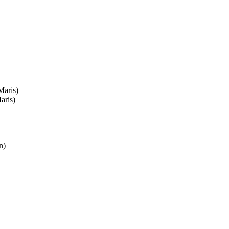
Maris)
aris)
n)