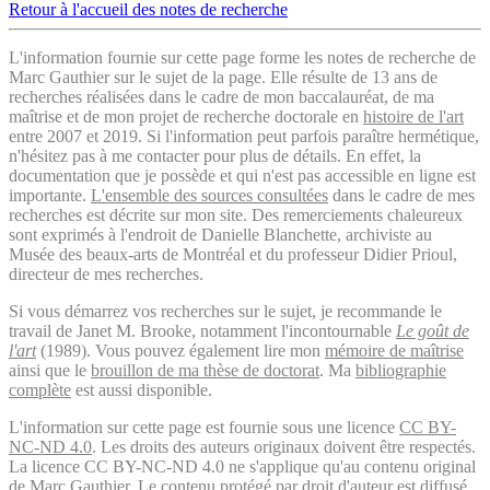
Retour à l'accueil des notes de recherche
L'information fournie sur cette page forme les notes de recherche de
Marc Gauthier sur le sujet de la page. Elle résulte de 13 ans de
recherches réalisées dans le cadre de mon baccalauréat, de ma
maîtrise et de mon projet de recherche doctorale en
histoire de l'art
entre 2007 et 2019. Si l'information peut parfois paraître hermétique,
n'hésitez pas à me contacter pour plus de détails. En effet, la
documentation que je possède et qui n'est pas accessible en ligne est
importante.
L'ensemble des sources consultées
dans le cadre de mes
recherches est décrite sur mon site. Des remerciements chaleureux
sont exprimés à l'endroit de Danielle Blanchette, archiviste au
Musée des beaux-arts de Montréal et du professeur Didier Prioul,
directeur de mes recherches.
Si vous démarrez vos recherches sur le sujet, je recommande le
travail de Janet M. Brooke, notamment l'incontournable
Le goût de
l'art
(1989). Vous pouvez également lire mon
mémoire de maîtrise
ainsi que le
brouillon de ma thèse de doctorat
. Ma
bibliographie
complète
est aussi disponible.
L'information sur cette page est fournie sous une licence
CC BY-
NC-ND 4.0
. Les droits des auteurs originaux doivent être respectés.
La licence CC BY-NC-ND 4.0 ne s'applique qu'au contenu original
de Marc Gauthier. Le contenu protégé par droit d'auteur est diffusé