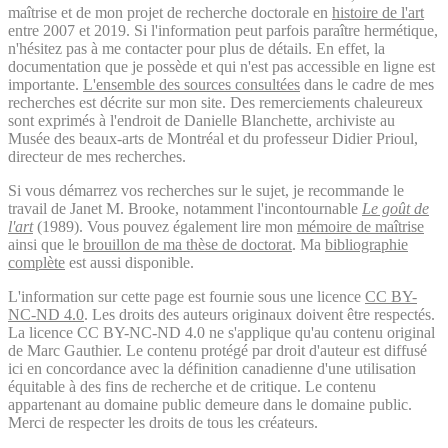
maîtrise et de mon projet de recherche doctorale en
histoire de l'art
entre 2007 et 2019. Si l'information peut parfois paraître hermétique,
n'hésitez pas à me contacter pour plus de détails. En effet, la
documentation que je possède et qui n'est pas accessible en ligne est
importante.
L'ensemble des sources consultées
dans le cadre de mes
recherches est décrite sur mon site. Des remerciements chaleureux
sont exprimés à l'endroit de Danielle Blanchette, archiviste au
Musée des beaux-arts de Montréal et du professeur Didier Prioul,
directeur de mes recherches.
Si vous démarrez vos recherches sur le sujet, je recommande le
travail de Janet M. Brooke, notamment l'incontournable
Le goût de
l'art
(1989). Vous pouvez également lire mon
mémoire de maîtrise
ainsi que le
brouillon de ma thèse de doctorat
. Ma
bibliographie
complète
est aussi disponible.
L'information sur cette page est fournie sous une licence
CC BY-
NC-ND 4.0
. Les droits des auteurs originaux doivent être respectés.
La licence CC BY-NC-ND 4.0 ne s'applique qu'au contenu original
de Marc Gauthier. Le contenu protégé par droit d'auteur est diffusé
ici en concordance avec la définition canadienne d'une utilisation
équitable à des fins de recherche et de critique. Le contenu
appartenant au domaine public demeure dans le domaine public.
Merci de respecter les droits de tous les créateurs.