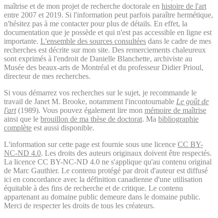
maîtrise et de mon projet de recherche doctorale en
histoire de l'art
entre 2007 et 2019. Si l'information peut parfois paraître hermétique,
n'hésitez pas à me contacter pour plus de détails. En effet, la
documentation que je possède et qui n'est pas accessible en ligne est
importante.
L'ensemble des sources consultées
dans le cadre de mes
recherches est décrite sur mon site. Des remerciements chaleureux
sont exprimés à l'endroit de Danielle Blanchette, archiviste au
Musée des beaux-arts de Montréal et du professeur Didier Prioul,
directeur de mes recherches.
Si vous démarrez vos recherches sur le sujet, je recommande le
travail de Janet M. Brooke, notamment l'incontournable
Le goût de
l'art
(1989). Vous pouvez également lire mon
mémoire de maîtrise
ainsi que le
brouillon de ma thèse de doctorat
. Ma
bibliographie
complète
est aussi disponible.
L'information sur cette page est fournie sous une licence
CC BY-
NC-ND 4.0
. Les droits des auteurs originaux doivent être respectés.
La licence CC BY-NC-ND 4.0 ne s'applique qu'au contenu original
de Marc Gauthier. Le contenu protégé par droit d'auteur est diffusé
ici en concordance avec la définition canadienne d'une utilisation
équitable à des fins de recherche et de critique. Le contenu
appartenant au domaine public demeure dans le domaine public.
Merci de respecter les droits de tous les créateurs.