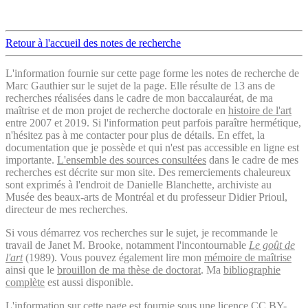
Retour à l'accueil des notes de recherche
L'information fournie sur cette page forme les notes de recherche de
Marc Gauthier sur le sujet de la page. Elle résulte de 13 ans de
recherches réalisées dans le cadre de mon baccalauréat, de ma
maîtrise et de mon projet de recherche doctorale en
histoire de l'art
entre 2007 et 2019. Si l'information peut parfois paraître hermétique,
n'hésitez pas à me contacter pour plus de détails. En effet, la
documentation que je possède et qui n'est pas accessible en ligne est
importante.
L'ensemble des sources consultées
dans le cadre de mes
recherches est décrite sur mon site. Des remerciements chaleureux
sont exprimés à l'endroit de Danielle Blanchette, archiviste au
Musée des beaux-arts de Montréal et du professeur Didier Prioul,
directeur de mes recherches.
Si vous démarrez vos recherches sur le sujet, je recommande le
travail de Janet M. Brooke, notamment l'incontournable
Le goût de
l'art
(1989). Vous pouvez également lire mon
mémoire de maîtrise
ainsi que le
brouillon de ma thèse de doctorat
. Ma
bibliographie
complète
est aussi disponible.
L'information sur cette page est fournie sous une licence
CC BY-