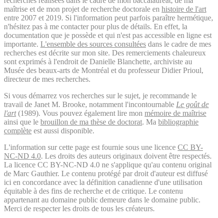
recherches réalisées dans le cadre de mon baccalauréat, de ma
maîtrise et de mon projet de recherche doctorale en
histoire de l'art
entre 2007 et 2019. Si l'information peut parfois paraître hermétique,
n'hésitez pas à me contacter pour plus de détails. En effet, la
documentation que je possède et qui n'est pas accessible en ligne est
importante.
L'ensemble des sources consultées
dans le cadre de mes
recherches est décrite sur mon site. Des remerciements chaleureux
sont exprimés à l'endroit de Danielle Blanchette, archiviste au
Musée des beaux-arts de Montréal et du professeur Didier Prioul,
directeur de mes recherches.
Si vous démarrez vos recherches sur le sujet, je recommande le
travail de Janet M. Brooke, notamment l'incontournable
Le goût de
l'art
(1989). Vous pouvez également lire mon
mémoire de maîtrise
ainsi que le
brouillon de ma thèse de doctorat
. Ma
bibliographie
complète
est aussi disponible.
L'information sur cette page est fournie sous une licence
CC BY-
NC-ND 4.0
. Les droits des auteurs originaux doivent être respectés.
La licence CC BY-NC-ND 4.0 ne s'applique qu'au contenu original
de Marc Gauthier. Le contenu protégé par droit d'auteur est diffusé
ici en concordance avec la définition canadienne d'une utilisation
équitable à des fins de recherche et de critique. Le contenu
appartenant au domaine public demeure dans le domaine public.
Merci de respecter les droits de tous les créateurs.