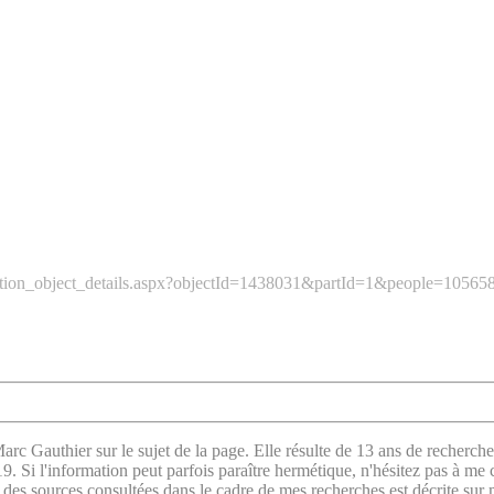
ection_object_details.aspx?objectId=1438031&partId=1&people=10
arc Gauthier sur le sujet de la page. Elle résulte de 13 ans de recherche
. Si l'information peut parfois paraître hermétique, n'hésitez pas à me 
des sources consultées
dans le cadre de mes recherches est décrite sur