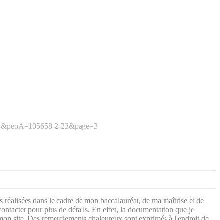
5658&peoA=105658-2-23&page=3
s réalisées dans le cadre de mon baccalauréat, de ma maîtrise et de
contacter pour plus de détails. En effet, la documentation que je
 mon site. Des remerciements chaleureux sont exprimés à l'endroit de