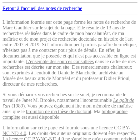
Retour à l'accueil des notes de recherche
L'information fournie sur cette page forme les notes de recherche de
Marc Gauthier sur le sujet de la page. Elle résulte de 13 ans de
recherches réalisées dans le cadre de mon baccalauréat, de ma
maîtrise et de mon projet de recherche doctorale en
histoire de l'art
entre 2007 et 2019. Si l'information peut parfois paraître hermétique,
n'hésitez pas à me contacter pour plus de détails. En effet, la
documentation que je possède et qui n'est pas accessible en ligne est
importante.
L'ensemble des sources consultées
dans le cadre de mes
recherches est décrite sur mon site. Des remerciements chaleureux
sont exprimés à l'endroit de Danielle Blanchette, archiviste au
Musée des beaux-arts de Montréal et du professeur Didier Prioul,
directeur de mes recherches.
Si vous démarrez vos recherches sur le sujet, je recommande le
travail de Janet M. Brooke, notamment l'incontournable
Le goût de
l'art
(1989). Vous pouvez également lire mon
mémoire de maîtrise
ainsi que le
brouillon de ma thèse de doctorat
. Ma
bibliographie
complète
est aussi disponible.
L'information sur cette page est fournie sous une licence
CC BY-
NC-ND 4.0
. Les droits des auteurs originaux doivent être respectés.
La licence CC BY-NC-ND 4.0 ne s'applique qu'au contenu original