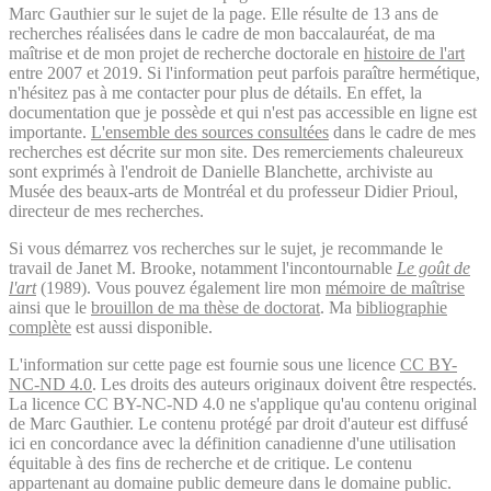
Marc Gauthier sur le sujet de la page. Elle résulte de 13 ans de
recherches réalisées dans le cadre de mon baccalauréat, de ma
maîtrise et de mon projet de recherche doctorale en
histoire de l'art
entre 2007 et 2019. Si l'information peut parfois paraître hermétique,
n'hésitez pas à me contacter pour plus de détails. En effet, la
documentation que je possède et qui n'est pas accessible en ligne est
importante.
L'ensemble des sources consultées
dans le cadre de mes
recherches est décrite sur mon site. Des remerciements chaleureux
sont exprimés à l'endroit de Danielle Blanchette, archiviste au
Musée des beaux-arts de Montréal et du professeur Didier Prioul,
directeur de mes recherches.
Si vous démarrez vos recherches sur le sujet, je recommande le
travail de Janet M. Brooke, notamment l'incontournable
Le goût de
l'art
(1989). Vous pouvez également lire mon
mémoire de maîtrise
ainsi que le
brouillon de ma thèse de doctorat
. Ma
bibliographie
complète
est aussi disponible.
L'information sur cette page est fournie sous une licence
CC BY-
NC-ND 4.0
. Les droits des auteurs originaux doivent être respectés.
La licence CC BY-NC-ND 4.0 ne s'applique qu'au contenu original
de Marc Gauthier. Le contenu protégé par droit d'auteur est diffusé
ici en concordance avec la définition canadienne d'une utilisation
équitable à des fins de recherche et de critique. Le contenu
appartenant au domaine public demeure dans le domaine public.