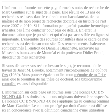
L'information fournie sur cette page forme les notes de recherche de
Marc Gauthier sur le sujet de la page. Elle résulte de 13 ans de
recherches réalisées dans le cadre de mon baccalauréat, de ma
maîtrise et de mon projet de recherche doctorale en
histoire de l'art
entre 2007 et 2019. Si l'information peut parfois paraître hermétique,
n'hésitez pas à me contacter pour plus de détails. En effet, la
documentation que je possède et qui n'est pas accessible en ligne est
importante.
L'ensemble des sources consultées
dans le cadre de mes
recherches est décrite sur mon site. Des remerciements chaleureux
sont exprimés à l'endroit de Danielle Blanchette, archiviste au
Musée des beaux-arts de Montréal et du professeur Didier Prioul,
directeur de mes recherches.
Si vous démarrez vos recherches sur le sujet, je recommande le
travail de Janet M. Brooke, notamment l'incontournable
Le goût de
l'art
(1989). Vous pouvez également lire mon
mémoire de maîtrise
ainsi que le
brouillon de ma thèse de doctorat
. Ma
bibliographie
complète
est aussi disponible.
L'information sur cette page est fournie sous une licence
CC BY-
NC-ND 4.0
. Les droits des auteurs originaux doivent être respectés.
La licence CC BY-NC-ND 4.0 ne s'applique qu'au contenu original
de Marc Gauthier. Le contenu protégé par droit d'auteur est diffusé
ici en concordance avec la définition canadienne d'une utilisation