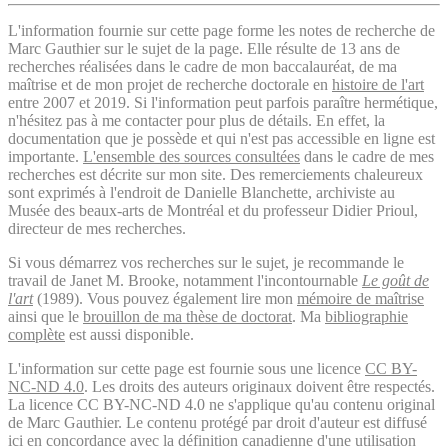
L'information fournie sur cette page forme les notes de recherche de
Marc Gauthier sur le sujet de la page. Elle résulte de 13 ans de
recherches réalisées dans le cadre de mon baccalauréat, de ma
maîtrise et de mon projet de recherche doctorale en
histoire de l'art
entre 2007 et 2019. Si l'information peut parfois paraître hermétique,
n'hésitez pas à me contacter pour plus de détails. En effet, la
documentation que je possède et qui n'est pas accessible en ligne est
importante.
L'ensemble des sources consultées
dans le cadre de mes
recherches est décrite sur mon site. Des remerciements chaleureux
sont exprimés à l'endroit de Danielle Blanchette, archiviste au
Musée des beaux-arts de Montréal et du professeur Didier Prioul,
directeur de mes recherches.
Si vous démarrez vos recherches sur le sujet, je recommande le
travail de Janet M. Brooke, notamment l'incontournable
Le goût de
l'art
(1989). Vous pouvez également lire mon
mémoire de maîtrise
ainsi que le
brouillon de ma thèse de doctorat
. Ma
bibliographie
complète
est aussi disponible.
L'information sur cette page est fournie sous une licence
CC BY-
NC-ND 4.0
. Les droits des auteurs originaux doivent être respectés.
La licence CC BY-NC-ND 4.0 ne s'applique qu'au contenu original
de Marc Gauthier. Le contenu protégé par droit d'auteur est diffusé
ici en concordance avec la définition canadienne d'une utilisation