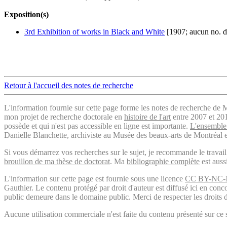
Exposition(s)
3rd Exhibition of works in Black and White
[1907; aucun no. d
Retour à l'accueil des notes de recherche
L'information fournie sur cette page forme les notes de recherche de M
mon projet de recherche doctorale en
histoire de l'art
entre 2007 et 2019
possède et qui n'est pas accessible en ligne est importante.
L'ensemble 
Danielle Blanchette, archiviste au Musée des beaux-arts de Montréal e
Si vous démarrez vos recherches sur le sujet, je recommande le trava
brouillon de ma thèse de doctorat
. Ma
bibliographie complète
est auss
L'information sur cette page est fournie sous une licence
CC BY-NC-
Gauthier. Le contenu protégé par droit d'auteur est diffusé ici en conc
public demeure dans le domaine public. Merci de respecter les droits d
Aucune utilisation commerciale n'est faite du contenu présenté sur ce s