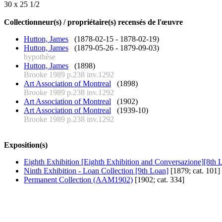
30 x 25 1/2
Collectionneur(s) / propriétaire(s) recensés de l'œuvre
Hutton, James
(1878-02-15 - 1878-02-19)
Hutton, James
(1879-05-26 - 1879-09-03)
hypothèse
Hutton, James
(1898)
Brooke 1989 p.238 inv.1292
Art Association of Montreal
(1898)
Brooke 1989 p.238 inv.1292
Art Association of Montreal
(1902)
Art Association of Montreal
(1939-10)
Brooke 1989 p.238 inv.1292
Exposition(s)
Eighth Exhibition [Eighth Exhibition and Conversazione][8th 
Ninth Exhibition - Loan Collection [9th Loan]
[1879; cat. 101]
Permanent Collection (AAM1902)
[1902; cat. 334]