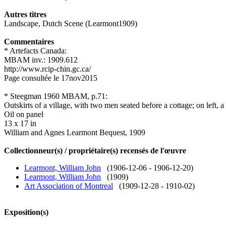
Autres titres
Landscape, Dutch Scene (Learmont1909)
Commentaires
* Artefacts Canada:
MBAM inv.: 1909.612
http://www.rcip-chin.gc.ca/
Page consultée le 17nov2015
* Steegman 1960 MBAM, p.71:
Outskirts of a village, with two men seated before a cottage; on left, a
Oil on panel
13 x 17 in
William and Agnes Learmont Bequest, 1909
Collectionneur(s) / propriétaire(s) recensés de l'œuvre
Learmont, William John
(1906-12-06 - 1906-12-20)
Learmont, William John
(1909)
Art Association of Montreal
(1909-12-28 - 1910-02)
Exposition(s)