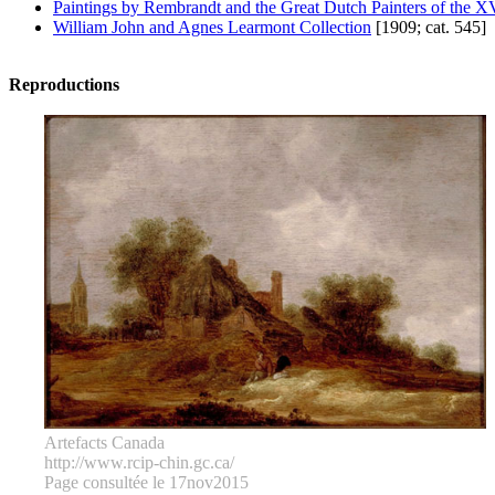
Paintings by Rembrandt and the Great Dutch Painters of the X
William John and Agnes Learmont Collection
[1909; cat. 545]
Reproductions
Artefacts Canada
http://www.rcip-chin.gc.ca/
Page consultée le 17nov2015