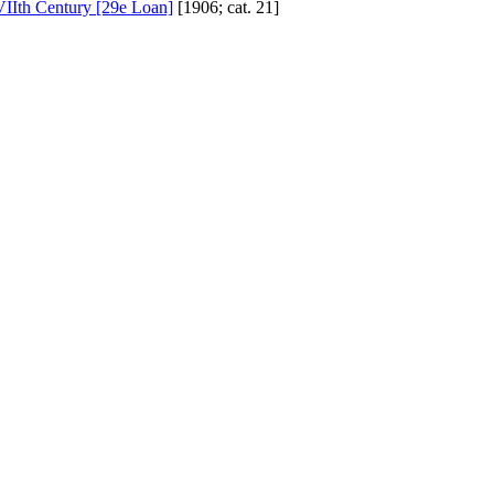
VIIth Century [29e Loan]
[1906; cat. 21]