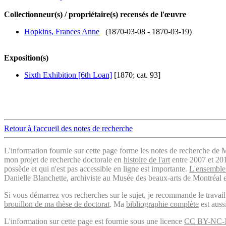
Collectionneur(s) / propriétaire(s) recensés de l'œuvre
Hopkins, Frances Anne
(1870-03-08 - 1870-03-19)
Exposition(s)
Sixth Exhibition [6th Loan]
[1870; cat. 93]
Retour à l'accueil des notes de recherche
L'information fournie sur cette page forme les notes de recherche de M
mon projet de recherche doctorale en
histoire de l'art
entre 2007 et 2019
possède et qui n'est pas accessible en ligne est importante.
L'ensemble 
Danielle Blanchette, archiviste au Musée des beaux-arts de Montréal e
Si vous démarrez vos recherches sur le sujet, je recommande le trava
brouillon de ma thèse de doctorat
. Ma
bibliographie complète
est auss
L'information sur cette page est fournie sous une licence
CC BY-NC-