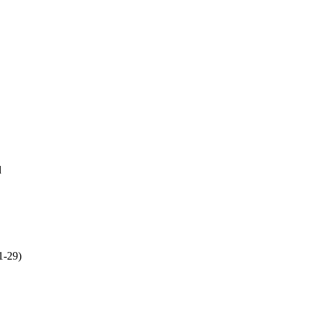
d
1-29)