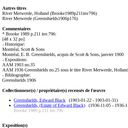
Autres titres
River Merwerde, Holland (Brooke1989p211inv796)
River Merwerde (Greenshields1906p176)
Commentaires
* Brooke 1989 p.211 inv.796:
[48 x 32 po]
- Historique:
Montréal, Scott & Sons
Montréal, E. B. Greenshields, acquis de Scott & Sons, janvier 1900
- Expositions:
AAM 1903 no.35
AAM 1936 Greenshields no.25 sous le titre River Merwerde, Hollan
- Bibliographie:
Greenshields 1906
Collectionneur(s) / propriétaire(s) recensés de l'œuvre
Greenshields, Edward Black
(1903-01-22 - 1903-01-31)
Greenshields, (Estate of Edward Black)
(1936-11-05 - 1936-1
Brooke 1989 p.211 inv.796
Exposition(s)