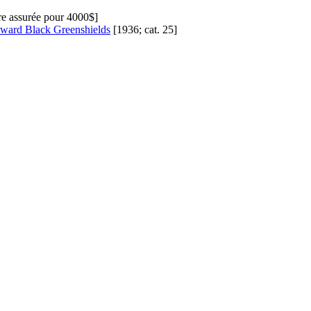
re assurée pour 4000$]
Edward Black Greenshields
[1936; cat. 25]