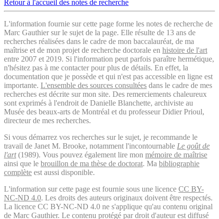
Retour à l'accueil des notes de recherche
L'information fournie sur cette page forme les notes de recherche de
Marc Gauthier sur le sujet de la page. Elle résulte de 13 ans de
recherches réalisées dans le cadre de mon baccalauréat, de ma
maîtrise et de mon projet de recherche doctorale en
histoire de l'art
entre 2007 et 2019. Si l'information peut parfois paraître hermétique,
n'hésitez pas à me contacter pour plus de détails. En effet, la
documentation que je possède et qui n'est pas accessible en ligne est
importante.
L'ensemble des sources consultées
dans le cadre de mes
recherches est décrite sur mon site. Des remerciements chaleureux
sont exprimés à l'endroit de Danielle Blanchette, archiviste au
Musée des beaux-arts de Montréal et du professeur Didier Prioul,
directeur de mes recherches.
Si vous démarrez vos recherches sur le sujet, je recommande le
travail de Janet M. Brooke, notamment l'incontournable
Le goût de
l'art
(1989). Vous pouvez également lire mon
mémoire de maîtrise
ainsi que le
brouillon de ma thèse de doctorat
. Ma
bibliographie
complète
est aussi disponible.
L'information sur cette page est fournie sous une licence
CC BY-
NC-ND 4.0
. Les droits des auteurs originaux doivent être respectés.
La licence CC BY-NC-ND 4.0 ne s'applique qu'au contenu original
de Marc Gauthier. Le contenu protégé par droit d'auteur est diffusé