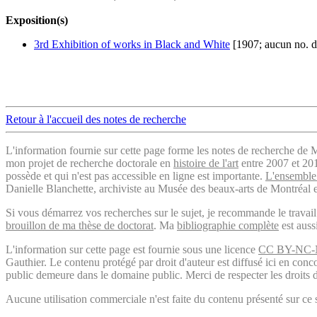
Exposition(s)
3rd Exhibition of works in Black and White
[1907; aucun no. d
Retour à l'accueil des notes de recherche
L'information fournie sur cette page forme les notes de recherche de M
mon projet de recherche doctorale en
histoire de l'art
entre 2007 et 2019
possède et qui n'est pas accessible en ligne est importante.
L'ensemble 
Danielle Blanchette, archiviste au Musée des beaux-arts de Montréal e
Si vous démarrez vos recherches sur le sujet, je recommande le trava
brouillon de ma thèse de doctorat
. Ma
bibliographie complète
est auss
L'information sur cette page est fournie sous une licence
CC BY-NC-
Gauthier. Le contenu protégé par droit d'auteur est diffusé ici en conc
public demeure dans le domaine public. Merci de respecter les droits d
Aucune utilisation commerciale n'est faite du contenu présenté sur ce s