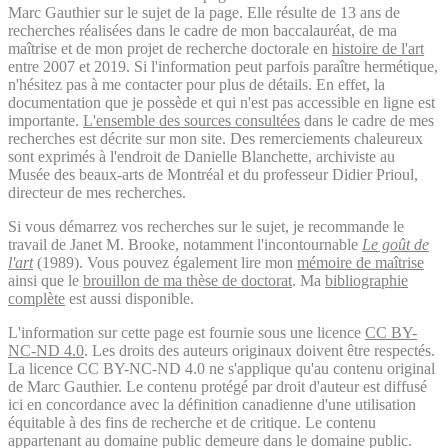
Marc Gauthier sur le sujet de la page. Elle résulte de 13 ans de
recherches réalisées dans le cadre de mon baccalauréat, de ma
maîtrise et de mon projet de recherche doctorale en
histoire de l'art
entre 2007 et 2019. Si l'information peut parfois paraître hermétique,
n'hésitez pas à me contacter pour plus de détails. En effet, la
documentation que je possède et qui n'est pas accessible en ligne est
importante.
L'ensemble des sources consultées
dans le cadre de mes
recherches est décrite sur mon site. Des remerciements chaleureux
sont exprimés à l'endroit de Danielle Blanchette, archiviste au
Musée des beaux-arts de Montréal et du professeur Didier Prioul,
directeur de mes recherches.
Si vous démarrez vos recherches sur le sujet, je recommande le
travail de Janet M. Brooke, notamment l'incontournable
Le goût de
l'art
(1989). Vous pouvez également lire mon
mémoire de maîtrise
ainsi que le
brouillon de ma thèse de doctorat
. Ma
bibliographie
complète
est aussi disponible.
L'information sur cette page est fournie sous une licence
CC BY-
NC-ND 4.0
. Les droits des auteurs originaux doivent être respectés.
La licence CC BY-NC-ND 4.0 ne s'applique qu'au contenu original
de Marc Gauthier. Le contenu protégé par droit d'auteur est diffusé
ici en concordance avec la définition canadienne d'une utilisation
équitable à des fins de recherche et de critique. Le contenu
appartenant au domaine public demeure dans le domaine public.