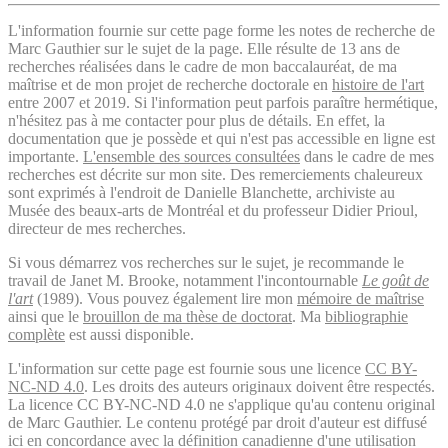
L'information fournie sur cette page forme les notes de recherche de
Marc Gauthier sur le sujet de la page. Elle résulte de 13 ans de
recherches réalisées dans le cadre de mon baccalauréat, de ma
maîtrise et de mon projet de recherche doctorale en
histoire de l'art
entre 2007 et 2019. Si l'information peut parfois paraître hermétique,
n'hésitez pas à me contacter pour plus de détails. En effet, la
documentation que je possède et qui n'est pas accessible en ligne est
importante.
L'ensemble des sources consultées
dans le cadre de mes
recherches est décrite sur mon site. Des remerciements chaleureux
sont exprimés à l'endroit de Danielle Blanchette, archiviste au
Musée des beaux-arts de Montréal et du professeur Didier Prioul,
directeur de mes recherches.
Si vous démarrez vos recherches sur le sujet, je recommande le
travail de Janet M. Brooke, notamment l'incontournable
Le goût de
l'art
(1989). Vous pouvez également lire mon
mémoire de maîtrise
ainsi que le
brouillon de ma thèse de doctorat
. Ma
bibliographie
complète
est aussi disponible.
L'information sur cette page est fournie sous une licence
CC BY-
NC-ND 4.0
. Les droits des auteurs originaux doivent être respectés.
La licence CC BY-NC-ND 4.0 ne s'applique qu'au contenu original
de Marc Gauthier. Le contenu protégé par droit d'auteur est diffusé
ici en concordance avec la définition canadienne d'une utilisation