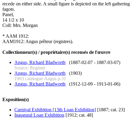
recede on either side. A small figure is depicted on the left gathering
fagots.
Panel,
14 1/2 x 10
Coll: Mrs. Morgan
* AAM 1912:
AAM1912: Angus prêteur (registres).
Collectionneur(s) / propriétaire(s) recensés de l'œuvre
Angus, Richard Bladworth
(1887-02-07 - 1887-03-07)
Source: Registre
Angus, Richard Bladworth
(1903)
1903 catalogue Angus p.31
Angus, Richard Bladworth
(1912-12-09 - 1913-01-06)
Exposition(s)
Carnival Exhibition [13th Loan Exhibition]
[1887; cat. 23]
Inaugural Loan Exhibition
[1912; cat. 48]