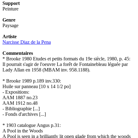
Support
Peinture
Genre
Paysage
Artiste
Narcisse Diaz de la Pena
Commentaires
* Brooke 1980 Etudes et petits formats du 19e siècle, 1980, p. 45:
Il pourrait s'agir de l'oeuvre La forêt de Fontainebleau léguée par
Lady Allan en 1958 (MBAM inv. 958.1188).
* Brooke 1989 p.189 inv.330:
Huile sur panneau [10 x 14 1/2 po]
- Expositions:
AAM 1887 no.23
AAM 1912 no.48
- Bibliographie [...]
- Fonds d'archives [...]
* 1903 catalogue Angus p.31:
A Pool in the Woods
A Pool is seen in a brilliantly lit open glade from which the woods