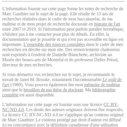
L'information fournie sur cette page forme les notes de recherche de
Marc Gauthier sur le sujet de la page. Elle résulte de 13 ans de
recherches réalisées dans le cadre de mon baccalauréat, de ma
maîtrise et de mon projet de recherche doctorale en
histoire de l'art
entre 2007 et 2019. Si l'information peut parfois paraître hermétique,
n'hésitez pas à me contacter pour plus de détails. En effet, la
documentation que je possède et qui n'est pas accessible en ligne est
importante.
L'ensemble des sources consultées
dans le cadre de mes
recherches est décrite sur mon site. Des remerciements chaleureux
sont exprimés à l'endroit de Danielle Blanchette, archiviste au
Musée des beaux-arts de Montréal et du professeur Didier Prioul,
directeur de mes recherches.
Si vous démarrez vos recherches sur le sujet, je recommande le
travail de Janet M. Brooke, notamment l'incontournable
Le goût de
l'art
(1989). Vous pouvez également lire mon
mémoire de maîtrise
ainsi que le
brouillon de ma thèse de doctorat
. Ma
bibliographie
complète
est aussi disponible.
L'information sur cette page est fournie sous une licence
CC BY-
NC-ND 4.0
. Les droits des auteurs originaux doivent être respectés.
La licence CC BY-NC-ND 4.0 ne s'applique qu'au contenu original
de Marc Gauthier. Le contenu protégé par droit d'auteur est diffusé
ici en concordance avec la définition canadienne d'une utilisation