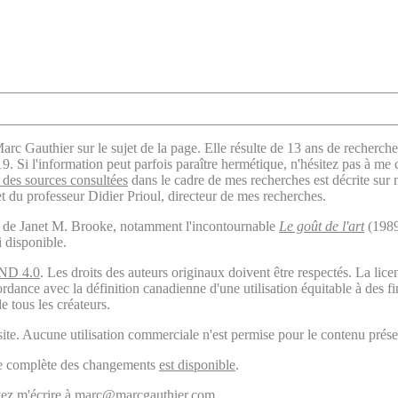
arc Gauthier sur le sujet de la page. Elle résulte de 13 ans de recherche
. Si l'information peut parfois paraître hermétique, n'hésitez pas à me 
des sources consultées
dans le cadre de mes recherches est décrite sur
t du professeur Didier Prioul, directeur de mes recherches.
il de Janet M. Brooke, notamment l'incontournable
Le goût de l'art
(1989
i disponible.
ND 4.0
. Les droits des auteurs originaux doivent être respectés. La 
ordance avec la définition canadienne d'une utilisation équitable à des 
e tous les créateurs.
ite. Aucune utilisation commerciale n'est permise pour le contenu présen
ogie complète des changements
est disponible
.
ouvez m'écrire à marc@marcgauthier.com.