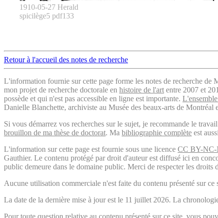
1910-05-27 Herald
spicilège5 pdf133
Retour à l'accueil des notes de recherche
L'information fournie sur cette page forme les notes de recherche de M
mon projet de recherche doctorale en
histoire de l'art
entre 2007 et 2019
possède et qui n'est pas accessible en ligne est importante.
L'ensemble 
Danielle Blanchette, archiviste au Musée des beaux-arts de Montréal e
Si vous démarrez vos recherches sur le sujet, je recommande le trava
brouillon de ma thèse de doctorat
. Ma
bibliographie complète
est auss
L'information sur cette page est fournie sous une licence
CC BY-NC-
Gauthier. Le contenu protégé par droit d'auteur est diffusé ici en conc
public demeure dans le domaine public. Merci de respecter les droits d
Aucune utilisation commerciale n'est faite du contenu présenté sur ce s
La date de la dernière mise à jour est le 11 juillet 2026. La chronol
Pour toute question relative au contenu présenté sur ce site, vous p