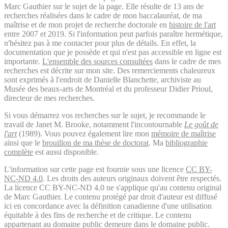
Marc Gauthier sur le sujet de la page. Elle résulte de 13 ans de
recherches réalisées dans le cadre de mon baccalauréat, de ma
maîtrise et de mon projet de recherche doctorale en
histoire de l'art
entre 2007 et 2019. Si l'information peut parfois paraître hermétique,
n'hésitez pas à me contacter pour plus de détails. En effet, la
documentation que je possède et qui n'est pas accessible en ligne est
importante.
L'ensemble des sources consultées
dans le cadre de mes
recherches est décrite sur mon site. Des remerciements chaleureux
sont exprimés à l'endroit de Danielle Blanchette, archiviste au
Musée des beaux-arts de Montréal et du professeur Didier Prioul,
directeur de mes recherches.
Si vous démarrez vos recherches sur le sujet, je recommande le
travail de Janet M. Brooke, notamment l'incontournable
Le goût de
l'art
(1989). Vous pouvez également lire mon
mémoire de maîtrise
ainsi que le
brouillon de ma thèse de doctorat
. Ma
bibliographie
complète
est aussi disponible.
L'information sur cette page est fournie sous une licence
CC BY-
NC-ND 4.0
. Les droits des auteurs originaux doivent être respectés.
La licence CC BY-NC-ND 4.0 ne s'applique qu'au contenu original
de Marc Gauthier. Le contenu protégé par droit d'auteur est diffusé
ici en concordance avec la définition canadienne d'une utilisation
équitable à des fins de recherche et de critique. Le contenu
appartenant au domaine public demeure dans le domaine public.