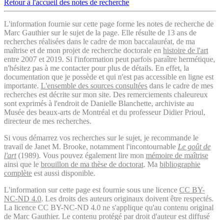
Retour à l'accueil des notes de recherche
L'information fournie sur cette page forme les notes de recherche de
Marc Gauthier sur le sujet de la page. Elle résulte de 13 ans de
recherches réalisées dans le cadre de mon baccalauréat, de ma
maîtrise et de mon projet de recherche doctorale en
histoire de l'art
entre 2007 et 2019. Si l'information peut parfois paraître hermétique,
n'hésitez pas à me contacter pour plus de détails. En effet, la
documentation que je possède et qui n'est pas accessible en ligne est
importante.
L'ensemble des sources consultées
dans le cadre de mes
recherches est décrite sur mon site. Des remerciements chaleureux
sont exprimés à l'endroit de Danielle Blanchette, archiviste au
Musée des beaux-arts de Montréal et du professeur Didier Prioul,
directeur de mes recherches.
Si vous démarrez vos recherches sur le sujet, je recommande le
travail de Janet M. Brooke, notamment l'incontournable
Le goût de
l'art
(1989). Vous pouvez également lire mon
mémoire de maîtrise
ainsi que le
brouillon de ma thèse de doctorat
. Ma
bibliographie
complète
est aussi disponible.
L'information sur cette page est fournie sous une licence
CC BY-
NC-ND 4.0
. Les droits des auteurs originaux doivent être respectés.
La licence CC BY-NC-ND 4.0 ne s'applique qu'au contenu original
de Marc Gauthier. Le contenu protégé par droit d'auteur est diffusé