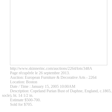
http://www.skinnerinc.com/auctions/2264/lots/348A
Page récupérée le 26 septembre 2013.
Auction: European Furniture & Decorative Arts - 2264
Location: Boston
Date / Time : January 15, 2005 10:00AM
Description: Copeland Parian Bust of Daphne, England, c.1865, mode
socle), ht. 14 1/2 in.
Estimate $500-700.
Sold for $705.