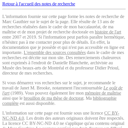
Retour à l'accueil des notes de recherche
L'information fournie sur cette page forme les notes de recherche de
Marc Gauthier sur le sujet de la page. Elle résulte de 13 ans de
recherches réalisées dans le cadre de mon baccalauréat, de ma
maîtrise et de mon projet de recherche doctorale en
histoire de l'art
entre 2007 et 2019. Si l'information peut parfois paraître hermétique,
n'hésitez pas à me contacter pour plus de détails. En effet, la
documentation que je possède et qui n'est pas accessible en ligne est
importante.
L'ensemble des sources consultées
dans le cadre de mes
recherches est décrite sur mon site. Des remerciements chaleureux
sont exprimés à l'endroit de Danielle Blanchette, archiviste au
Musée des beaux-arts de Montréal et du professeur Didier Prioul,
directeur de mes recherches.
Si vous démarrez vos recherches sur le sujet, je recommande le
travail de Janet M. Brooke, notamment l'incontournable
Le goût de
l'art
(1989). Vous pouvez également lire mon
mémoire de maîtrise
ainsi que le
brouillon de ma thèse de doctorat
. Ma
bibliographie
complète
est aussi disponible.
L'information sur cette page est fournie sous une licence
CC BY-
NC-ND 4.0
. Les droits des auteurs originaux doivent être respectés.
La licence CC BY-NC-ND 4.0 ne s'applique qu'au contenu original