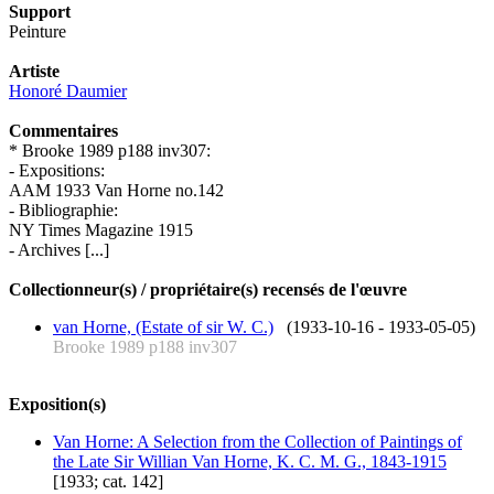
Support
Peinture
Artiste
Honoré Daumier
Commentaires
* Brooke 1989 p188 inv307:
- Expositions:
AAM 1933 Van Horne no.142
- Bibliographie:
NY Times Magazine 1915
- Archives [...]
Collectionneur(s) / propriétaire(s) recensés de l'œuvre
van Horne, (Estate of sir W. C.)
(1933-10-16 - 1933-05-05)
Brooke 1989 p188 inv307
Exposition(s)
Van Horne: A Selection from the Collection of Paintings of
the Late Sir Willian Van Horne, K. C. M. G., 1843-1915
[1933; cat. 142]