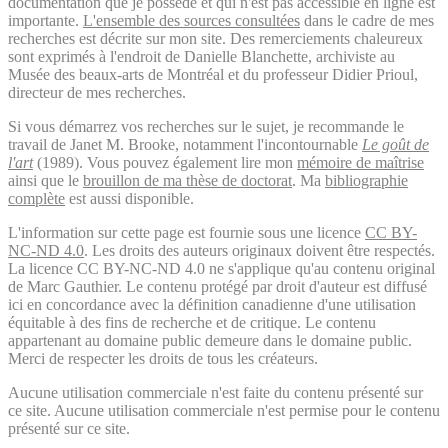
documentation que je possède et qui n'est pas accessible en ligne est
importante.
L'ensemble des sources consultées
dans le cadre de mes
recherches est décrite sur mon site. Des remerciements chaleureux
sont exprimés à l'endroit de Danielle Blanchette, archiviste au
Musée des beaux-arts de Montréal et du professeur Didier Prioul,
directeur de mes recherches.
Si vous démarrez vos recherches sur le sujet, je recommande le
travail de Janet M. Brooke, notamment l'incontournable
Le goût de
l'art
(1989). Vous pouvez également lire mon
mémoire de maîtrise
ainsi que le
brouillon de ma thèse de doctorat
. Ma
bibliographie
complète
est aussi disponible.
L'information sur cette page est fournie sous une licence
CC BY-
NC-ND 4.0
. Les droits des auteurs originaux doivent être respectés.
La licence CC BY-NC-ND 4.0 ne s'applique qu'au contenu original
de Marc Gauthier. Le contenu protégé par droit d'auteur est diffusé
ici en concordance avec la définition canadienne d'une utilisation
équitable à des fins de recherche et de critique. Le contenu
appartenant au domaine public demeure dans le domaine public.
Merci de respecter les droits de tous les créateurs.
Aucune utilisation commerciale n'est faite du contenu présenté sur
ce site. Aucune utilisation commerciale n'est permise pour le contenu
présenté sur ce site.