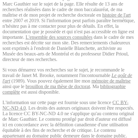
Marc Gauthier sur le sujet de la page. Elle résulte de 13 ans de
recherches réalisées dans le cadre de mon baccalauréat, de ma
maîtrise et de mon projet de recherche doctorale en
histoire de l'art
entre 2007 et 2019. Si l'information peut parfois paraître hermétique,
n'hésitez pas à me contacter pour plus de détails. En effet, la
documentation que je possède et qui n'est pas accessible en ligne est
importante.
L'ensemble des sources consultées
dans le cadre de mes
recherches est décrite sur mon site. Des remerciements chaleureux
sont exprimés à l'endroit de Danielle Blanchette, archiviste au
Musée des beaux-arts de Montréal et du professeur Didier Prioul,
directeur de mes recherches.
Si vous démarrez vos recherches sur le sujet, je recommande le
travail de Janet M. Brooke, notamment l'incontournable
Le goût de
l'art
(1989). Vous pouvez également lire mon
mémoire de maîtrise
ainsi que le
brouillon de ma thèse de doctorat
. Ma
bibliographie
complète
est aussi disponible.
L'information sur cette page est fournie sous une licence
CC BY-
NC-ND 4.0
. Les droits des auteurs originaux doivent être respectés.
La licence CC BY-NC-ND 4.0 ne s'applique qu'au contenu original
de Marc Gauthier. Le contenu protégé par droit d'auteur est diffusé
ici en concordance avec la définition canadienne d'une utilisation
équitable à des fins de recherche et de critique. Le contenu
appartenant au domaine public demeure dans le domaine public.