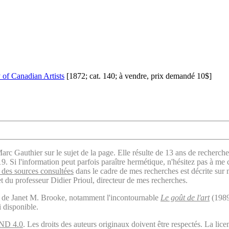
y of Canadian Artists
[1872; cat. 140; à vendre, prix demandé 10$]
arc Gauthier sur le sujet de la page. Elle résulte de 13 ans de recherche
. Si l'information peut parfois paraître hermétique, n'hésitez pas à me 
des sources consultées
dans le cadre de mes recherches est décrite sur
t du professeur Didier Prioul, directeur de mes recherches.
il de Janet M. Brooke, notamment l'incontournable
Le goût de l'art
(1989
i disponible.
ND 4.0
. Les droits des auteurs originaux doivent être respectés. La 