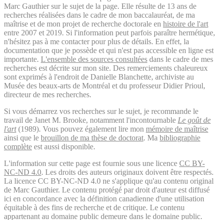
Marc Gauthier sur le sujet de la page. Elle résulte de 13 ans de
recherches réalisées dans le cadre de mon baccalauréat, de ma
maîtrise et de mon projet de recherche doctorale en
histoire de l'art
entre 2007 et 2019. Si l'information peut parfois paraître hermétique,
n'hésitez pas à me contacter pour plus de détails. En effet, la
documentation que je possède et qui n'est pas accessible en ligne est
importante.
L'ensemble des sources consultées
dans le cadre de mes
recherches est décrite sur mon site. Des remerciements chaleureux
sont exprimés à l'endroit de Danielle Blanchette, archiviste au
Musée des beaux-arts de Montréal et du professeur Didier Prioul,
directeur de mes recherches.
Si vous démarrez vos recherches sur le sujet, je recommande le
travail de Janet M. Brooke, notamment l'incontournable
Le goût de
l'art
(1989). Vous pouvez également lire mon
mémoire de maîtrise
ainsi que le
brouillon de ma thèse de doctorat
. Ma
bibliographie
complète
est aussi disponible.
L'information sur cette page est fournie sous une licence
CC BY-
NC-ND 4.0
. Les droits des auteurs originaux doivent être respectés.
La licence CC BY-NC-ND 4.0 ne s'applique qu'au contenu original
de Marc Gauthier. Le contenu protégé par droit d'auteur est diffusé
ici en concordance avec la définition canadienne d'une utilisation
équitable à des fins de recherche et de critique. Le contenu
appartenant au domaine public demeure dans le domaine public.