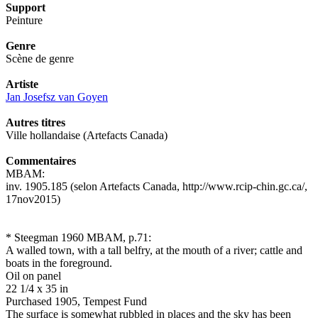
Support
Peinture
Genre
Scène de genre
Artiste
Jan Josefsz van Goyen
Autres titres
Ville hollandaise (Artefacts Canada)
Commentaires
MBAM:
inv. 1905.185 (selon Artefacts Canada, http://www.rcip-chin.gc.ca/,
17nov2015)
* Steegman 1960 MBAM, p.71:
A walled town, with a tall belfry, at the mouth of a river; cattle and
boats in the foreground.
Oil on panel
22 1/4 x 35 in
Purchased 1905, Tempest Fund
The surface is somewhat rubbled in places and the sky has been