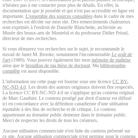
n'hésitez pas à me contacter pour plus de détails. En effet, la
documentation que je possède et qui n'est pas accessible en ligne est
importante.
L'ensemble des sources consultées
dans le cadre de mes
recherches est décrite sur mon site. Des remerciements chaleureux
sont exprimés à l'endroit de Danielle Blanchette, archiviste au
Musée des beaux-arts de Montréal et du professeur Didier Prioul,
directeur de mes recherches.
Si vous démarrez vos recherches sur le sujet, je recommande le
travail de Janet M. Brooke, notamment l'incontournable
Le goût de
l'art
(1989). Vous pouvez également lire mon
mémoire de maîtrise
ainsi que le
brouillon de ma thèse de doctorat
. Ma
bibliographie
complète
est aussi disponible.
L'information sur cette page est fournie sous une licence
CC BY-
NC-ND 4.0
. Les droits des auteurs originaux doivent être respectés.
La licence CC BY-NC-ND 4.0 ne s'applique qu'au contenu original
de Marc Gauthier. Le contenu protégé par droit d'auteur est diffusé
ici en concordance avec la définition canadienne d'une utilisation
équitable à des fins de recherche et de critique. Le contenu
appartenant au domaine public demeure dans le domaine public.
Merci de respecter les droits de tous les créateurs.
Aucune utilisation commerciale n'est faite du contenu présenté sur
ce site. Aucune utilisation commerciale n'est permise pour le contenu