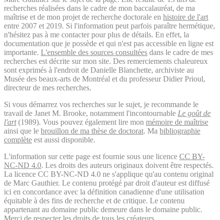
recherches réalisées dans le cadre de mon baccalauréat, de ma
maîtrise et de mon projet de recherche doctorale en
histoire de l'art
entre 2007 et 2019. Si l'information peut parfois paraître hermétique,
n'hésitez pas à me contacter pour plus de détails. En effet, la
documentation que je possède et qui n'est pas accessible en ligne est
importante.
L'ensemble des sources consultées
dans le cadre de mes
recherches est décrite sur mon site. Des remerciements chaleureux
sont exprimés à l'endroit de Danielle Blanchette, archiviste au
Musée des beaux-arts de Montréal et du professeur Didier Prioul,
directeur de mes recherches.
Si vous démarrez vos recherches sur le sujet, je recommande le
travail de Janet M. Brooke, notamment l'incontournable
Le goût de
l'art
(1989). Vous pouvez également lire mon
mémoire de maîtrise
ainsi que le
brouillon de ma thèse de doctorat
. Ma
bibliographie
complète
est aussi disponible.
L'information sur cette page est fournie sous une licence
CC BY-
NC-ND 4.0
. Les droits des auteurs originaux doivent être respectés.
La licence CC BY-NC-ND 4.0 ne s'applique qu'au contenu original
de Marc Gauthier. Le contenu protégé par droit d'auteur est diffusé
ici en concordance avec la définition canadienne d'une utilisation
équitable à des fins de recherche et de critique. Le contenu
appartenant au domaine public demeure dans le domaine public.
Merci de respecter les droits de tous les créateurs.