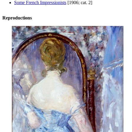
Some French Impressionists
[1906; cat. 2]
Reproductions