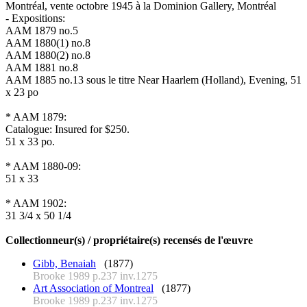
Montréal, vente octobre 1945 à la Dominion Gallery, Montréal
- Expositions:
AAM 1879 no.5
AAM 1880(1) no.8
AAM 1880(2) no.8
AAM 1881 no.8
AAM 1885 no.13 sous le titre Near Haarlem (Holland), Evening, 51
x 23 po
* AAM 1879:
Catalogue: Insured for $250.
51 x 33 po.
* AAM 1880-09:
51 x 33
* AAM 1902:
31 3/4 x 50 1/4
Collectionneur(s) / propriétaire(s) recensés de l'œuvre
Gibb, Benaiah
(1877)
Brooke 1989 p.237 inv.1275
Art Association of Montreal
(1877)
Brooke 1989 p.237 inv.1275