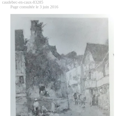
caudebec-en-caux-83285
Page consultée le 3 juin 2016