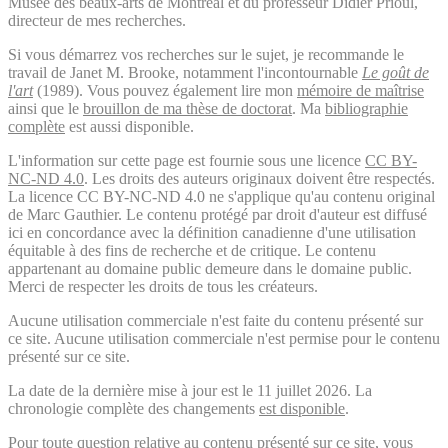
Musée des beaux-arts de Montréal et du professeur Didier Prioul,
directeur de mes recherches.
Si vous démarrez vos recherches sur le sujet, je recommande le
travail de Janet M. Brooke, notamment l'incontournable
Le goût de
l'art
(1989). Vous pouvez également lire mon
mémoire de maîtrise
ainsi que le
brouillon de ma thèse de doctorat
. Ma
bibliographie
complète
est aussi disponible.
L'information sur cette page est fournie sous une licence
CC BY-
NC-ND 4.0
. Les droits des auteurs originaux doivent être respectés.
La licence CC BY-NC-ND 4.0 ne s'applique qu'au contenu original
de Marc Gauthier. Le contenu protégé par droit d'auteur est diffusé
ici en concordance avec la définition canadienne d'une utilisation
équitable à des fins de recherche et de critique. Le contenu
appartenant au domaine public demeure dans le domaine public.
Merci de respecter les droits de tous les créateurs.
Aucune utilisation commerciale n'est faite du contenu présenté sur
ce site. Aucune utilisation commerciale n'est permise pour le contenu
présenté sur ce site.
La date de la dernière mise à jour est le 11 juillet 2026. La
chronologie complète des changements
est disponible
.
Pour toute question relative au contenu présenté sur ce site, vous