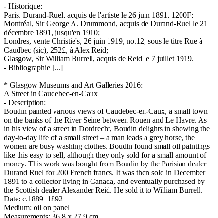
- Historique:
Paris, Durand-Ruel, acquis de l'artiste le 26 juin 1891, 1200F;
Montréal, Sir George A. Drummond, acquis de Durand-Ruel le 21
décembre 1891, jusqu'en 1910;
Londres, vente Christie's, 26 juin 1919, no.12, sous le titre Rue à
Caudbec (sic), 252£, à Alex Reid;
Glasgow, Sir William Burrell, acquis de Reid le 7 juillet 1919.
- Bibliographie [...]
* Glasgow Museums and Art Galleries 2016:
A Street in Caudebec-en-Caux
- Description:
Boudin painted various views of Caudebec-en-Caux, a small town
on the banks of the River Seine between Rouen and Le Havre. As
in his view of a street in Dordrecht, Boudin delights in showing the
day-to-day life of a small street – a man leads a grey horse, the
women are busy washing clothes. Boudin found small oil paintings
like this easy to sell, although they only sold for a small amount of
money. This work was bought from Boudin by the Parisian dealer
Durand Ruel for 200 French francs. It was then sold in December
1891 to a collector living in Canada, and eventually purchased by
the Scottish dealer Alexander Reid. He sold it to William Burrell.
Date: c.1889–1892
Medium: oil on panel
Measurements: 36.8 x 27.9 cm