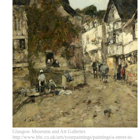
Glasgow Museums and Art Galleries
http://www.bbc.co.uk/arts/yourpaintings/paintings/a-street-in-