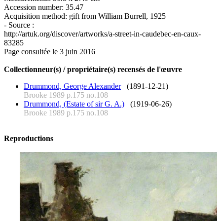
Accession number: 35.47
Acquisition method: gift from William Burrell, 1925
- Source :
http://artuk.org/discover/artworks/a-street-in-caudebec-en-caux-
83285
Page consultée le 3 juin 2016
Collectionneur(s) / propriétaire(s) recensés de l'œuvre
Drummond, George Alexander
(1891-12-21)
Brooke 1989 p.175 no.108
Drummond, (Estate of sir G. A.)
(1919-06-26)
Brooke 1989 p.175 no.108
Reproductions