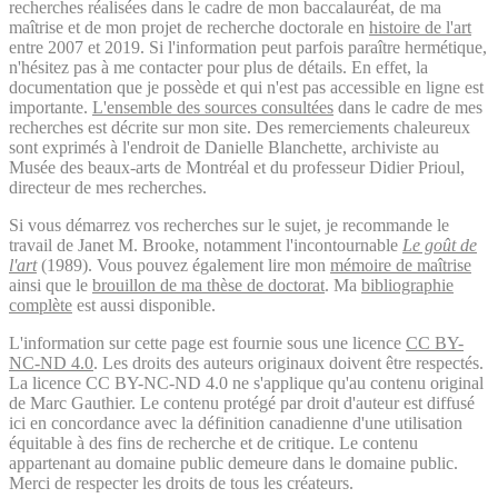
recherches réalisées dans le cadre de mon baccalauréat, de ma
maîtrise et de mon projet de recherche doctorale en
histoire de l'art
entre 2007 et 2019. Si l'information peut parfois paraître hermétique,
n'hésitez pas à me contacter pour plus de détails. En effet, la
documentation que je possède et qui n'est pas accessible en ligne est
importante.
L'ensemble des sources consultées
dans le cadre de mes
recherches est décrite sur mon site. Des remerciements chaleureux
sont exprimés à l'endroit de Danielle Blanchette, archiviste au
Musée des beaux-arts de Montréal et du professeur Didier Prioul,
directeur de mes recherches.
Si vous démarrez vos recherches sur le sujet, je recommande le
travail de Janet M. Brooke, notamment l'incontournable
Le goût de
l'art
(1989). Vous pouvez également lire mon
mémoire de maîtrise
ainsi que le
brouillon de ma thèse de doctorat
. Ma
bibliographie
complète
est aussi disponible.
L'information sur cette page est fournie sous une licence
CC BY-
NC-ND 4.0
. Les droits des auteurs originaux doivent être respectés.
La licence CC BY-NC-ND 4.0 ne s'applique qu'au contenu original
de Marc Gauthier. Le contenu protégé par droit d'auteur est diffusé
ici en concordance avec la définition canadienne d'une utilisation
équitable à des fins de recherche et de critique. Le contenu
appartenant au domaine public demeure dans le domaine public.
Merci de respecter les droits de tous les créateurs.