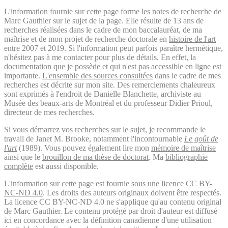
L'information fournie sur cette page forme les notes de recherche de
Marc Gauthier sur le sujet de la page. Elle résulte de 13 ans de
recherches réalisées dans le cadre de mon baccalauréat, de ma
maîtrise et de mon projet de recherche doctorale en
histoire de l'art
entre 2007 et 2019. Si l'information peut parfois paraître hermétique,
n'hésitez pas à me contacter pour plus de détails. En effet, la
documentation que je possède et qui n'est pas accessible en ligne est
importante.
L'ensemble des sources consultées
dans le cadre de mes
recherches est décrite sur mon site. Des remerciements chaleureux
sont exprimés à l'endroit de Danielle Blanchette, archiviste au
Musée des beaux-arts de Montréal et du professeur Didier Prioul,
directeur de mes recherches.
Si vous démarrez vos recherches sur le sujet, je recommande le
travail de Janet M. Brooke, notamment l'incontournable
Le goût de
l'art
(1989). Vous pouvez également lire mon
mémoire de maîtrise
ainsi que le
brouillon de ma thèse de doctorat
. Ma
bibliographie
complète
est aussi disponible.
L'information sur cette page est fournie sous une licence
CC BY-
NC-ND 4.0
. Les droits des auteurs originaux doivent être respectés.
La licence CC BY-NC-ND 4.0 ne s'applique qu'au contenu original
de Marc Gauthier. Le contenu protégé par droit d'auteur est diffusé
ici en concordance avec la définition canadienne d'une utilisation