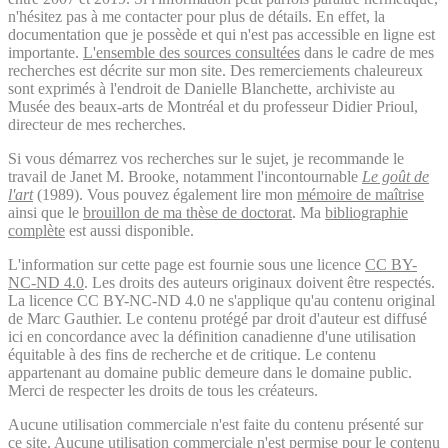
n'hésitez pas à me contacter pour plus de détails. En effet, la
documentation que je possède et qui n'est pas accessible en ligne est
importante.
L'ensemble des sources consultées
dans le cadre de mes
recherches est décrite sur mon site. Des remerciements chaleureux
sont exprimés à l'endroit de Danielle Blanchette, archiviste au
Musée des beaux-arts de Montréal et du professeur Didier Prioul,
directeur de mes recherches.
Si vous démarrez vos recherches sur le sujet, je recommande le
travail de Janet M. Brooke, notamment l'incontournable
Le goût de
l'art
(1989). Vous pouvez également lire mon
mémoire de maîtrise
ainsi que le
brouillon de ma thèse de doctorat
. Ma
bibliographie
complète
est aussi disponible.
L'information sur cette page est fournie sous une licence
CC BY-
NC-ND 4.0
. Les droits des auteurs originaux doivent être respectés.
La licence CC BY-NC-ND 4.0 ne s'applique qu'au contenu original
de Marc Gauthier. Le contenu protégé par droit d'auteur est diffusé
ici en concordance avec la définition canadienne d'une utilisation
équitable à des fins de recherche et de critique. Le contenu
appartenant au domaine public demeure dans le domaine public.
Merci de respecter les droits de tous les créateurs.
Aucune utilisation commerciale n'est faite du contenu présenté sur
ce site. Aucune utilisation commerciale n'est permise pour le contenu