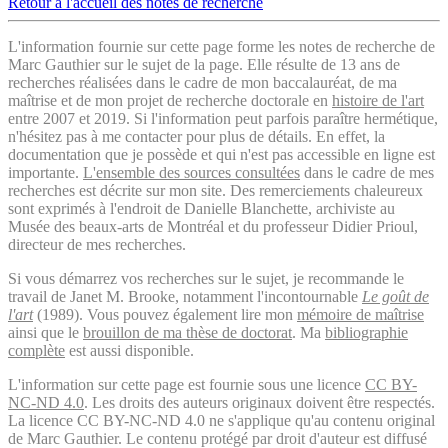
Retour à l'accueil des notes de recherche
L'information fournie sur cette page forme les notes de recherche de
Marc Gauthier sur le sujet de la page. Elle résulte de 13 ans de
recherches réalisées dans le cadre de mon baccalauréat, de ma
maîtrise et de mon projet de recherche doctorale en
histoire de l'art
entre 2007 et 2019. Si l'information peut parfois paraître hermétique,
n'hésitez pas à me contacter pour plus de détails. En effet, la
documentation que je possède et qui n'est pas accessible en ligne est
importante.
L'ensemble des sources consultées
dans le cadre de mes
recherches est décrite sur mon site. Des remerciements chaleureux
sont exprimés à l'endroit de Danielle Blanchette, archiviste au
Musée des beaux-arts de Montréal et du professeur Didier Prioul,
directeur de mes recherches.
Si vous démarrez vos recherches sur le sujet, je recommande le
travail de Janet M. Brooke, notamment l'incontournable
Le goût de
l'art
(1989). Vous pouvez également lire mon
mémoire de maîtrise
ainsi que le
brouillon de ma thèse de doctorat
. Ma
bibliographie
complète
est aussi disponible.
L'information sur cette page est fournie sous une licence
CC BY-
NC-ND 4.0
. Les droits des auteurs originaux doivent être respectés.
La licence CC BY-NC-ND 4.0 ne s'applique qu'au contenu original
de Marc Gauthier. Le contenu protégé par droit d'auteur est diffusé