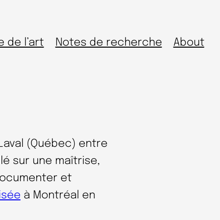
e de l’art
Notes de recherche
About
té Laval (Québec) entre
llé sur une maîtrise,
documenter et
isée
à Montréal en