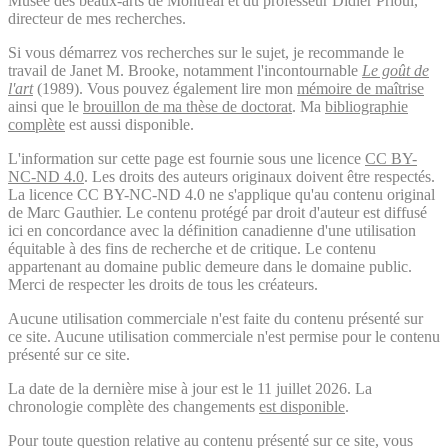
Musée des beaux-arts de Montréal et du professeur Didier Prioul,
directeur de mes recherches.
Si vous démarrez vos recherches sur le sujet, je recommande le
travail de Janet M. Brooke, notamment l'incontournable
Le goût de
l'art
(1989). Vous pouvez également lire mon
mémoire de maîtrise
ainsi que le
brouillon de ma thèse de doctorat
. Ma
bibliographie
complète
est aussi disponible.
L'information sur cette page est fournie sous une licence
CC BY-
NC-ND 4.0
. Les droits des auteurs originaux doivent être respectés.
La licence CC BY-NC-ND 4.0 ne s'applique qu'au contenu original
de Marc Gauthier. Le contenu protégé par droit d'auteur est diffusé
ici en concordance avec la définition canadienne d'une utilisation
équitable à des fins de recherche et de critique. Le contenu
appartenant au domaine public demeure dans le domaine public.
Merci de respecter les droits de tous les créateurs.
Aucune utilisation commerciale n'est faite du contenu présenté sur
ce site. Aucune utilisation commerciale n'est permise pour le contenu
présenté sur ce site.
La date de la dernière mise à jour est le 11 juillet 2026. La
chronologie complète des changements
est disponible
.
Pour toute question relative au contenu présenté sur ce site, vous