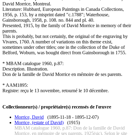
David Morrice, Montreal.
Literature: Hubbard, European Paintings in Canada Collections,
1956, p. 153, by a misprint dated "c.1788"; Waterhouse,
Gainsborough, 1958, p. 108. no. 844 and pl. 40.
Presented, 1915, by the family of David Morrice in memory of their
parents.
This is probably, but not certainly, the original of the engraving by
Vivares, 1760. A number of variations on this theme exist,
sometimes under other titles; one in the collection of the Duke of
Belford, Woburn, was bought direct from Gainsborough in 1755.
* MBAM catalogue 1960, p.87:
Description. Illustration.
Don de la famille de David Morrice en mémoire de ses parents.
* AAM1895:
Registre: reçu le 13 novembre, retourné le 10 décembre.
Collectionneur(s) / propriétaire(s) recensés de l'œuvre
Morrice, David
(1895-11-18 - 1895-12-07)
Morrice, (estate of David)
(1915)
MBAM catalogue 1960, p.87: Don de la famille de David
Morrice, en mémoire de ses parents, 1925(sic). Selon le site