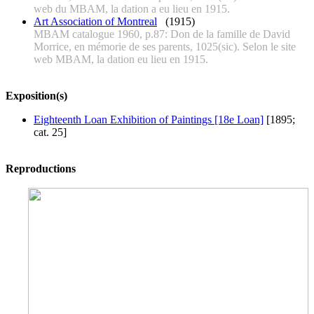
web du MBAM, la dation a eu lieu en 1915.
Art Association of Montreal
(1915)
MBAM catalogue 1960, p.87: Don de la famille de David
Morrice, en mémorie de ses parents, 1025(sic). Selon le site
web MBAM, la dation eu lieu en 1915.
Exposition(s)
Eighteenth Loan Exhibition of Paintings [18e Loan]
[1895;
cat. 25]
Reproductions