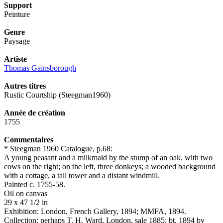
Support
Peinture
Genre
Paysage
Artiste
Thomas Gainsborough
Autres titres
Rustic Courtship (Steegman1960)
Année de création
1755
Commentaires
* Steegman 1960 Catalogue, p.68:
A young peasant and a milkmaid by the stump of an oak, with two
cows on the right; on the left, three donkeys; a wooded background
with a cottage, a tall tower and a distant windmill.
Painted c. 1755-58.
Oil on canvas
29 x 47 1/2 in
Exhibition: London, French Gallery, 1894; MMFA, 1894.
Collection: perhaps T. H. Ward, London, sale 1885; bt. 1894 by