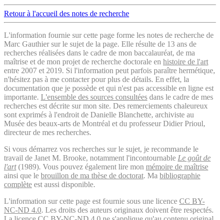
Retour à l'accueil des notes de recherche
L'information fournie sur cette page forme les notes de recherche de
Marc Gauthier sur le sujet de la page. Elle résulte de 13 ans de
recherches réalisées dans le cadre de mon baccalauréat, de ma
maîtrise et de mon projet de recherche doctorale en
histoire de l'art
entre 2007 et 2019. Si l'information peut parfois paraître hermétique,
n'hésitez pas à me contacter pour plus de détails. En effet, la
documentation que je possède et qui n'est pas accessible en ligne est
importante.
L'ensemble des sources consultées
dans le cadre de mes
recherches est décrite sur mon site. Des remerciements chaleureux
sont exprimés à l'endroit de Danielle Blanchette, archiviste au
Musée des beaux-arts de Montréal et du professeur Didier Prioul,
directeur de mes recherches.
Si vous démarrez vos recherches sur le sujet, je recommande le
travail de Janet M. Brooke, notamment l'incontournable
Le goût de
l'art
(1989). Vous pouvez également lire mon
mémoire de maîtrise
ainsi que le
brouillon de ma thèse de doctorat
. Ma
bibliographie
complète
est aussi disponible.
L'information sur cette page est fournie sous une licence
CC BY-
NC-ND 4.0
. Les droits des auteurs originaux doivent être respectés.
La licence CC BY-NC-ND 4.0 ne s'applique qu'au contenu original