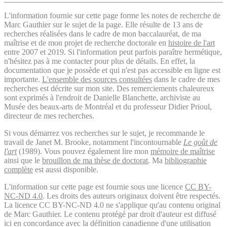
L'information fournie sur cette page forme les notes de recherche de
Marc Gauthier sur le sujet de la page. Elle résulte de 13 ans de
recherches réalisées dans le cadre de mon baccalauréat, de ma
maîtrise et de mon projet de recherche doctorale en
histoire de l'art
entre 2007 et 2019. Si l'information peut parfois paraître hermétique,
n'hésitez pas à me contacter pour plus de détails. En effet, la
documentation que je possède et qui n'est pas accessible en ligne est
importante.
L'ensemble des sources consultées
dans le cadre de mes
recherches est décrite sur mon site. Des remerciements chaleureux
sont exprimés à l'endroit de Danielle Blanchette, archiviste au
Musée des beaux-arts de Montréal et du professeur Didier Prioul,
directeur de mes recherches.
Si vous démarrez vos recherches sur le sujet, je recommande le
travail de Janet M. Brooke, notamment l'incontournable
Le goût de
l'art
(1989). Vous pouvez également lire mon
mémoire de maîtrise
ainsi que le
brouillon de ma thèse de doctorat
. Ma
bibliographie
complète
est aussi disponible.
L'information sur cette page est fournie sous une licence
CC BY-
NC-ND 4.0
. Les droits des auteurs originaux doivent être respectés.
La licence CC BY-NC-ND 4.0 ne s'applique qu'au contenu original
de Marc Gauthier. Le contenu protégé par droit d'auteur est diffusé
ici en concordance avec la définition canadienne d'une utilisation