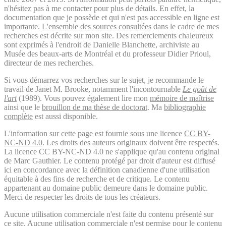
n'hésitez pas à me contacter pour plus de détails. En effet, la
documentation que je possède et qui n'est pas accessible en ligne est
importante.
L'ensemble des sources consultées
dans le cadre de mes
recherches est décrite sur mon site. Des remerciements chaleureux
sont exprimés à l'endroit de Danielle Blanchette, archiviste au
Musée des beaux-arts de Montréal et du professeur Didier Prioul,
directeur de mes recherches.
Si vous démarrez vos recherches sur le sujet, je recommande le
travail de Janet M. Brooke, notamment l'incontournable
Le goût de
l'art
(1989). Vous pouvez également lire mon
mémoire de maîtrise
ainsi que le
brouillon de ma thèse de doctorat
. Ma
bibliographie
complète
est aussi disponible.
L'information sur cette page est fournie sous une licence
CC BY-
NC-ND 4.0
. Les droits des auteurs originaux doivent être respectés.
La licence CC BY-NC-ND 4.0 ne s'applique qu'au contenu original
de Marc Gauthier. Le contenu protégé par droit d'auteur est diffusé
ici en concordance avec la définition canadienne d'une utilisation
équitable à des fins de recherche et de critique. Le contenu
appartenant au domaine public demeure dans le domaine public.
Merci de respecter les droits de tous les créateurs.
Aucune utilisation commerciale n'est faite du contenu présenté sur
ce site. Aucune utilisation commerciale n'est permise pour le contenu