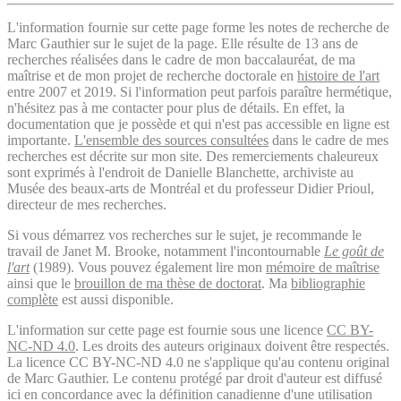
L'information fournie sur cette page forme les notes de recherche de
Marc Gauthier sur le sujet de la page. Elle résulte de 13 ans de
recherches réalisées dans le cadre de mon baccalauréat, de ma
maîtrise et de mon projet de recherche doctorale en
histoire de l'art
entre 2007 et 2019. Si l'information peut parfois paraître hermétique,
n'hésitez pas à me contacter pour plus de détails. En effet, la
documentation que je possède et qui n'est pas accessible en ligne est
importante.
L'ensemble des sources consultées
dans le cadre de mes
recherches est décrite sur mon site. Des remerciements chaleureux
sont exprimés à l'endroit de Danielle Blanchette, archiviste au
Musée des beaux-arts de Montréal et du professeur Didier Prioul,
directeur de mes recherches.
Si vous démarrez vos recherches sur le sujet, je recommande le
travail de Janet M. Brooke, notamment l'incontournable
Le goût de
l'art
(1989). Vous pouvez également lire mon
mémoire de maîtrise
ainsi que le
brouillon de ma thèse de doctorat
. Ma
bibliographie
complète
est aussi disponible.
L'information sur cette page est fournie sous une licence
CC BY-
NC-ND 4.0
. Les droits des auteurs originaux doivent être respectés.
La licence CC BY-NC-ND 4.0 ne s'applique qu'au contenu original
de Marc Gauthier. Le contenu protégé par droit d'auteur est diffusé
ici en concordance avec la définition canadienne d'une utilisation