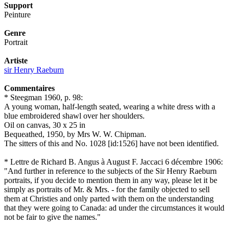
Support
Peinture
Genre
Portrait
Artiste
sir Henry Raeburn
Commentaires
* Steegman 1960, p. 98:
A young woman, half-length seated, wearing a white dress with a
blue embroidered shawl over her shoulders.
Oil on canvas, 30 x 25 in
Bequeathed, 1950, by Mrs W. W. Chipman.
The sitters of this and No. 1028 [id:1526] have not been identified.
* Lettre de Richard B. Angus à August F. Jaccaci 6 décembre 1906:
"And further in reference to the subjects of the Sir Henry Raeburn
portraits, if you decide to mention them in any way, please let it be
simply as portraits of Mr. & Mrs. - for the family objected to sell
them at Christies and only parted with them on the understanding
that they were going to Canada: ad under the circumstances it would
not be fair to give the names."