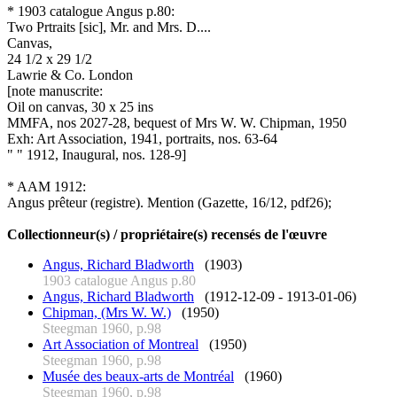
* 1903 catalogue Angus p.80:
Two Prtraits [sic], Mr. and Mrs. D....
Canvas,
24 1/2 x 29 1/2
Lawrie & Co. London
[note manuscrite:
Oil on canvas, 30 x 25 ins
MMFA, nos 2027-28, bequest of Mrs W. W. Chipman, 1950
Exh: Art Association, 1941, portraits, nos. 63-64
" " 1912, Inaugural, nos. 128-9]
* AAM 1912:
Angus prêteur (registre). Mention (Gazette, 16/12, pdf26);
Collectionneur(s) / propriétaire(s) recensés de l'œuvre
Angus, Richard Bladworth
(1903)
1903 catalogue Angus p.80
Angus, Richard Bladworth
(1912-12-09 - 1913-01-06)
Chipman, (Mrs W. W.)
(1950)
Steegman 1960, p.98
Art Association of Montreal
(1950)
Steegman 1960, p.98
Musée des beaux-arts de Montréal
(1960)
Steegman 1960, p.98