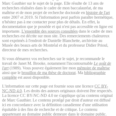
Marc Gauthier sur le sujet de la page. Elle résulte de 13 ans de
recherches réalisées dans le cadre de mon baccalauréat, de ma
maîtrise et de mon projet de recherche doctorale en
histoire de l'art
entre 2007 et 2019. Si l'information peut parfois paraître hermétique,
n'hésitez pas à me contacter pour plus de détails. En effet, la
documentation que je possède et qui n'est pas accessible en ligne est
importante.
L'ensemble des sources consultées
dans le cadre de mes
recherches est décrite sur mon site. Des remerciements chaleureux
sont exprimés à l'endroit de Danielle Blanchette, archiviste au
Musée des beaux-arts de Montréal et du professeur Didier Prioul,
directeur de mes recherches.
Si vous démarrez vos recherches sur le sujet, je recommande le
travail de Janet M. Brooke, notamment l'incontournable
Le goût de
l'art
(1989). Vous pouvez également lire mon
mémoire de maîtrise
ainsi que le
brouillon de ma thèse de doctorat
. Ma
bibliographie
complète
est aussi disponible.
L'information sur cette page est fournie sous une licence
CC BY-
NC-ND 4.0
. Les droits des auteurs originaux doivent être respectés.
La licence CC BY-NC-ND 4.0 ne s'applique qu'au contenu original
de Marc Gauthier. Le contenu protégé par droit d'auteur est diffusé
ici en concordance avec la définition canadienne d'une utilisation
équitable à des fins de recherche et de critique. Le contenu
appartenant au domaine public demeure dans le domaine public.